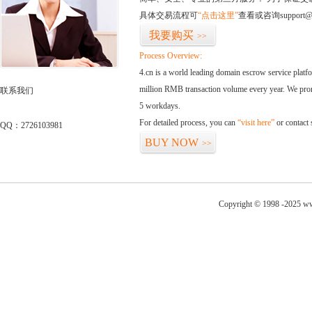
具体交易流程可
“点击这里”
查看或咨询support@
我要购买
>>
Process Overview:
4.cn is a world leading domain escrow service plat
million RMB transaction volume every year. We promi
联系我们
5 workdays.
For detailed process, you can
“visit here”
or contact
QQ：2726103981
BUY NOW
>>
Copyright © 1998 -2025 ww