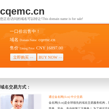
cqemc.cn
您正在访问的域名可以转让!This domain name is for sale!
一口价出售中！
域名
cqemc.cn
Domain Name:
售价
CNY 16897.00
Listing Price:
立即购买
BUY NOW
>>
>>
域名交易方式：
通过金名网(4.cn) 中介交易
金名网(4.cn)是全球领先的域名交易服务机
简单、安全、专业的第三方服务！ 为了保证交